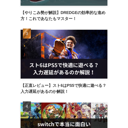
【やりこみ勢が解説】DREDGEの効率的な進め
方！これであなたもマスター！
【正直レビュー】スト6はPS5で快適に遊べる？
入力遅延があるのか解説！