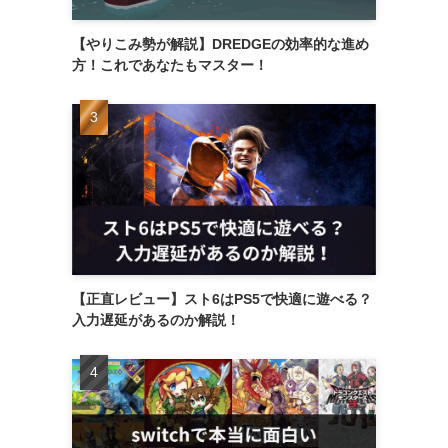
【やりこみ勢が解説】DREDGEの効率的な進め
方！これであなたもマスター！
【正直レビュー】スト6はPS5で快適に遊べる？
入力遅延があるのか解説！