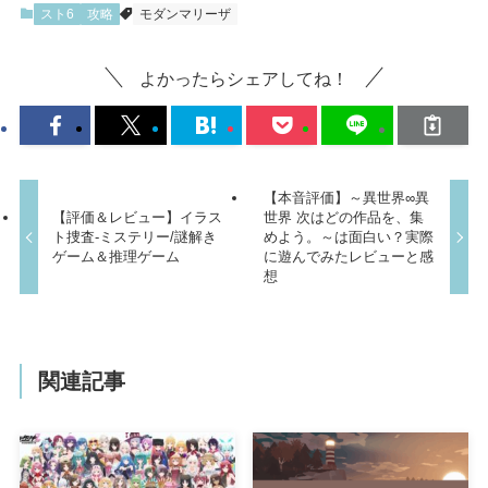
スト6
攻略
モダンマリーザ
よかったらシェアしてね！
【本音評価】～異世界∞異
【評価＆レビュー】イラス
世界 次はどの作品を、集
ト捜査-ミステリー/謎解き
めよう。～は面白い？実際
ゲーム＆推理ゲーム
に遊んでみたレビューと感
想
関連記事